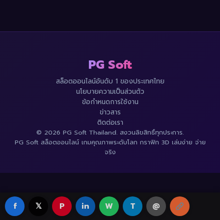
PG Soft
สล็อตออนไลน์อันดับ 1 ของประเทศไทย
นโยบายความเป็นส่วนตัว
ข้อกำหนดการใช้งาน
ข่าวสาร
ติดต่อเรา
© 2026 PG Soft Thailand. สงวนลิขสิทธิ์ทุกประการ.
PG Soft สล็อตออนไลน์ เกมคุณภาพระดับโลก กราฟิก 3D เล่นง่าย จ่าย
จริง
f
𝕏
P
in
W
T
@