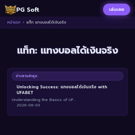
PG Soft
เล่นเลย
หน้าแรก
›
แท็ก: แทงบอลได้เงินจริง
แท็ก: แทงบอลได้เงินจริง
ข่าวสารล่าสุด
Unlocking Success: แทงบอลได้เงินจริง with
UFABET
Understanding the Basics of UF...
2026-06-03