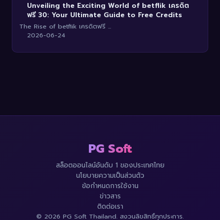
Unveiling the Exciting World of betflik เครดิต
ฟรี 30: Your Ultimate Guide to Free Credits
The Rise of betflik เครดิตฟรี ...
2026-06-24
PG Soft
สล็อตออนไลน์อันดับ 1 ของประเทศไทย
นโยบายความเป็นส่วนตัว
ข้อกำหนดการใช้งาน
ข่าวสาร
ติดต่อเรา
© 2026 PG Soft Thailand. สงวนลิขสิทธิ์ทุกประการ.