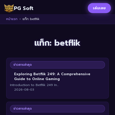
PG Soft
เล่นเลย
หน้าแรก
›
แท็ก: betflik
แท็ก: betflik
ข่าวสารล่าสุด
Exploring Betflik 249: A Comprehensive
Guide to Online Gaming
Introduction to Betflik 249 In...
2026-08-03
ข่าวสารล่าสุด