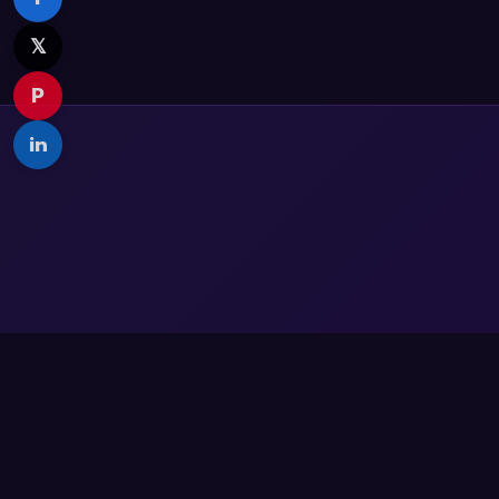
𝕏
P
in