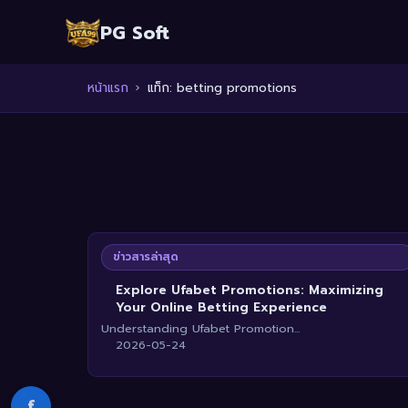
PG Soft
หน้าแรก
›
แท็ก: betting promotions
ข่าวสารล่าสุด
Explore Ufabet Promotions: Maximizing
Your Online Betting Experience
Understanding Ufabet Promotion...
2026-05-24
f