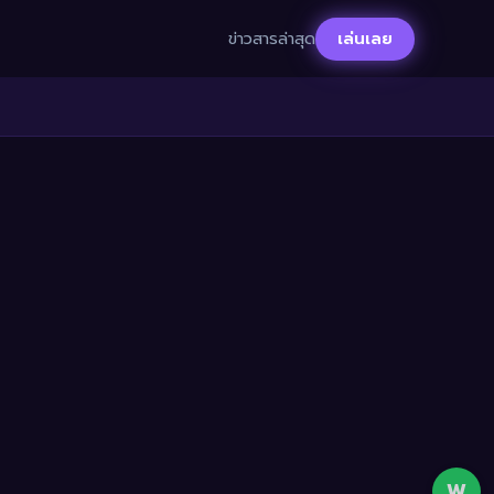
ข่าวสารล่าสุด
เล่นเลย
W