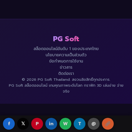
PG Soft
สล็อตออนไลน์อันดับ 1 ของประเทศไทย
นโยบายความเป็นส่วนตัว
ข้อกำหนดการใช้งาน
ข่าวสาร
ติดต่อเรา
© 2026 PG Soft Thailand. สงวนลิขสิทธิ์ทุกประการ.
PG Soft สล็อตออนไลน์ เกมคุณภาพระดับโลก กราฟิก 3D เล่นง่าย จ่าย
จริง
f
𝕏
P
in
W
T
@