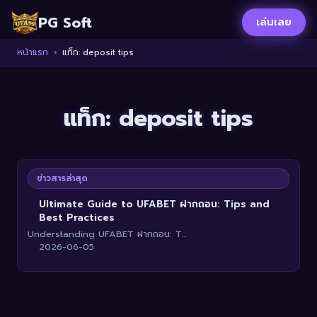
PG Soft
เล่นเลย
หน้าแรก
›
แท็ก: deposit tips
แท็ก: deposit tips
ข่าวสารล่าสุด
Ultimate Guide to UFABET ฝากถอน: Tips and
Best Practices
Understanding UFABET ฝากถอน: T...
2026-06-05