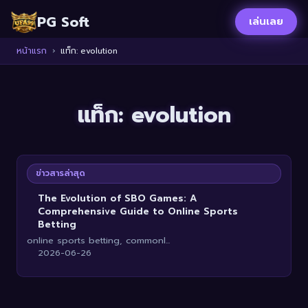
PG Soft
เล่นเลย
หน้าแรก
›
แท็ก: evolution
แท็ก: evolution
ข่าวสารล่าสุด
The Evolution of SBO Games: A
Comprehensive Guide to Online Sports
Betting
online sports betting, commonl...
2026-06-26