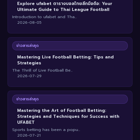
Explore ufabet ตารางบอลไทยลีกมือถือ: Your
Ultimate Guide to Thai League Football
Introduction to ufabet and Tha...
2026-08-05
ข่าวสารล่าสุด
Mastering Live Football Betting: Tips and
Strategies
The Thrill of Live Football Be...
2026-07-29
ข่าวสารล่าสุด
Mastering the Art of Football Betting:
Strategies and Techniques for Success with
UFABET
Sports betting has been a popu...
2026-07-21