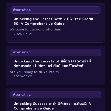
ข่าวสารล่าสุด
Unlocking the Latest Betflix PG Free Credit
50: A Comprehensive Guide
Welcome to the world of online...
2026-06-21
ข่าวสารล่าสุด
Unlocking the Secrets of สล็อต เครดิตฟรี ไม่
ต้องฝากก่อน ไม่ต้องแชร์ ยืนยันเบอร์โทรศัพท์
Are you ready to delve into th...
2026-06-21
ข่าวสารล่าสุด
Unlocking Success with Ufabet เครดิตฟรี: A
Comprehensive Guide