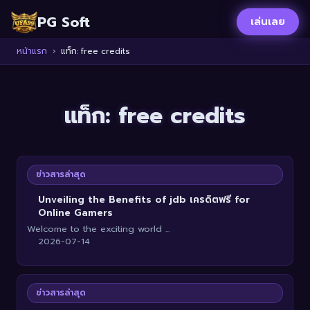
PG Soft
เล่นเลย
หน้าแรก
›
แท็ก: free credits
แท็ก: free credits
ข่าวสารล่าสุด
Unveiling the Benefits of jdb เครดิตฟรี for
Online Gamers
Welcome to the exciting world ...
2026-07-14
ข่าวสารล่าสุด