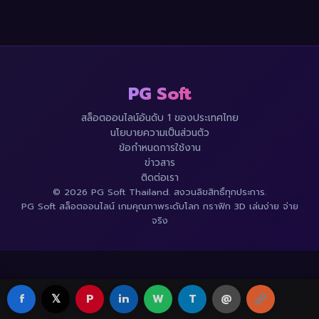
PG Soft
สล็อตออนไลน์อันดับ 1 ของประเทศไทย
นโยบายความเป็นส่วนตัว
ข้อกำหนดการใช้งาน
ข่าวสาร
ติดต่อเรา
© 2026 PG Soft Thailand. สงวนลิขสิทธิ์ทุกประการ.
PG Soft สล็อตออนไลน์ เกมคุณภาพระดับโลก กราฟิก 3D เล่นง่าย จ่าย
จริง
f
𝕏
P
in
W
T
@