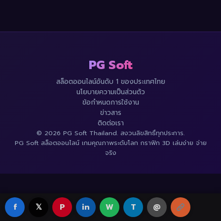
PG Soft
สล็อตออนไลน์อันดับ 1 ของประเทศไทย
นโยบายความเป็นส่วนตัว
ข้อกำหนดการใช้งาน
ข่าวสาร
ติดต่อเรา
© 2026 PG Soft Thailand. สงวนลิขสิทธิ์ทุกประการ.
PG Soft สล็อตออนไลน์ เกมคุณภาพระดับโลก กราฟิก 3D เล่นง่าย จ่าย
จริง
f
𝕏
P
in
W
T
@