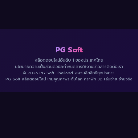
PG Soft
สล็อตออนไลน์อันดับ 1 ของประเทศไทย
นโยบายความเป็นส่วนตัว
ข้อกำหนดการใช้งาน
ข่าวสาร
ติดต่อเรา
© 2026 PG Soft Thailand. สงวนลิขสิทธิ์ทุกประการ.
PG Soft สล็อตออนไลน์ เกมคุณภาพระดับโลก กราฟิก 3D เล่นง่าย จ่ายจริง