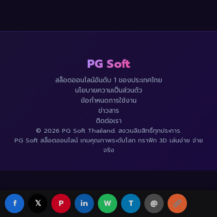
PG Soft
สล็อตออนไลน์อันดับ 1 ของประเทศไทย
นโยบายความเป็นส่วนตัว
ข้อกำหนดการใช้งาน
ข่าวสาร
ติดต่อเรา
© 2026 PG Soft Thailand. สงวนลิขสิทธิ์ทุกประการ.
PG Soft สล็อตออนไลน์ เกมคุณภาพระดับโลก กราฟิก 3D เล่นง่าย จ่าย
จริง
f
𝕏
P
in
W
T
@