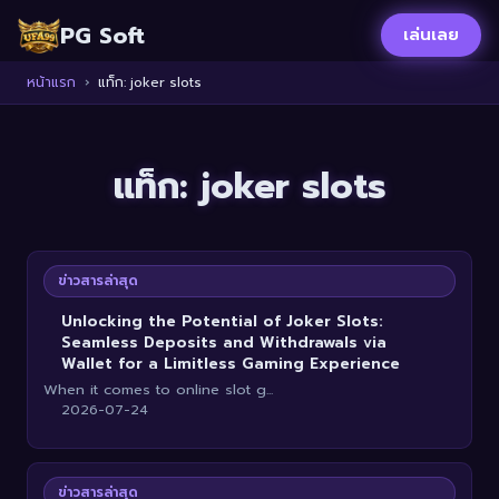
PG Soft
เล่นเลย
หน้าแรก
›
แท็ก: joker slots
แท็ก: joker slots
ข่าวสารล่าสุด
Unlocking the Potential of Joker Slots:
Seamless Deposits and Withdrawals via
Wallet for a Limitless Gaming Experience
When it comes to online slot g...
2026-07-24
ข่าวสารล่าสุด