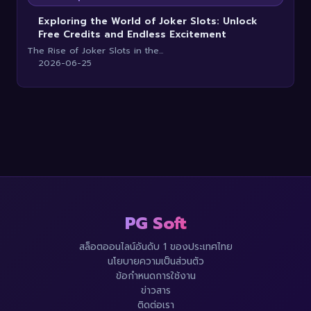
Exploring the World of Joker Slots: Unlock
Free Credits and Endless Excitement
The Rise of Joker Slots in the...
2026-06-25
PG Soft
สล็อตออนไลน์อันดับ 1 ของประเทศไทย
นโยบายความเป็นส่วนตัว
ข้อกำหนดการใช้งาน
ข่าวสาร
ติดต่อเรา