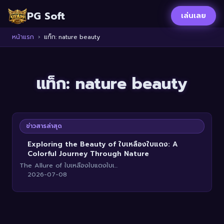
PG Soft
เล่นเลย
หน้าแรก
›
แท็ก: nature beauty
แท็ก: nature beauty
ข่าวสารล่าสุด
Exploring the Beauty of ใบเหลืองใบแดง: A
Colorful Journey Through Nature
The Allure of ใบเหลืองใบแดงใบเ...
2026-07-08