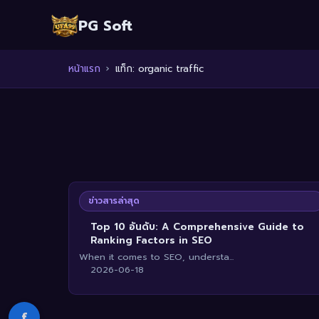
PG Soft
หน้าแรก
›
แท็ก: organic traffic
ข่าวสารล่าสุด
Top 10 อันดับ: A Comprehensive Guide to
Ranking Factors in SEO
When it comes to SEO, understa...
2026-06-18
f