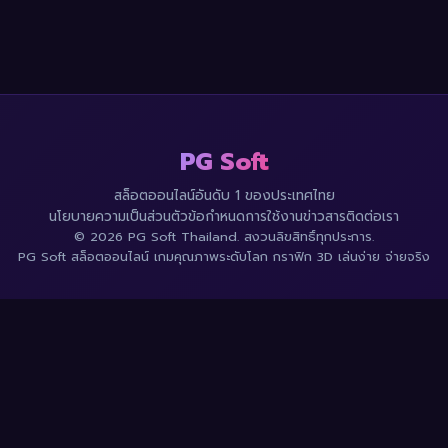
PG Soft
สล็อตออนไลน์อันดับ 1 ของประเทศไทย
นโยบายความเป็นส่วนตัว
ข้อกำหนดการใช้งาน
ข่าวสาร
ติดต่อเรา
© 2026 PG Soft Thailand. สงวนลิขสิทธิ์ทุกประการ.
PG Soft สล็อตออนไลน์ เกมคุณภาพระดับโลก กราฟิก 3D เล่นง่าย จ่ายจริง