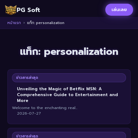
PG Soft
เล่นเลย
หน้าแรก
›
แท็ก: personalization
แท็ก: personalization
ข่าวสารล่าสุด
Unveiling the Magic of Betflix MSN: A
Comprehensive Guide to Entertainment and
More
Welcome to the enchanting real...
2026-07-27
ข่าวสารล่าสุด