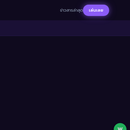
ข่าวสารล่าสุด
เล่นเลย
W