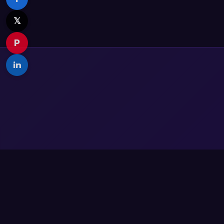
𝕏
P
in