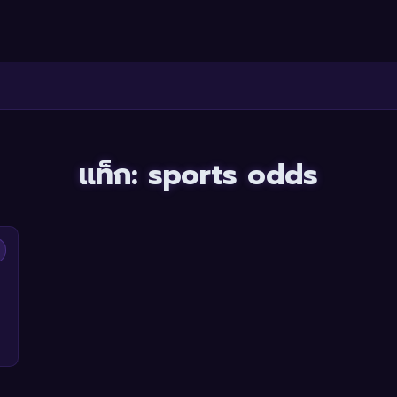
แท็ก: sports odds