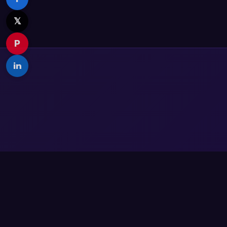
𝕏
P
in