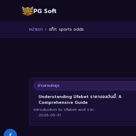
PG Soft
หน้าแรก
›
แท็ก: sports odds
ข่าวสารล่าสุด
Understanding Ufabet ราคาบอลวันนี้: A
Comprehensive Guide
Introduction to Ufabet and ราค...
2026-05-31
f