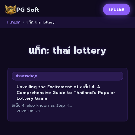
PG Soft
เล่นเลย
หน้าแรก
›
แท็ก: thai lottery
แท็ก: thai lottery
ข่าวสารล่าสุด
Unveiling the Excitement of สเต็ป 4: A
Comprehensive Guide to Thailand’s Popular
Lottery Game
สเต็ป 4, also known as Step 4,...
2026-06-23