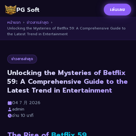
PG Soft
เล่นเลย
หน้าแรก
›
ข่าวสารล่าสุด
›
Unlocking the Mysteries of Betflix 59: A Comprehensive Guide to
the Latest Trend in Entertainment
ข่าวสารล่าสุด
Unlocking the Mysteries of Betflix
59: A Comprehensive Guide to the
Latest Trend in Entertainment
04 7 月 2026
admin
อ่าน 10 นาที
The Rise of
Betflix 59